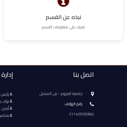
نبذه عن القسم
تعرف على معلومات القسم
اتصل بنا
إدارة
جامعة الفيوم - ش المشتل
رئيس 
نواب ر
رقم الهاتف
أمين ع
(084)2114059
مجلس 