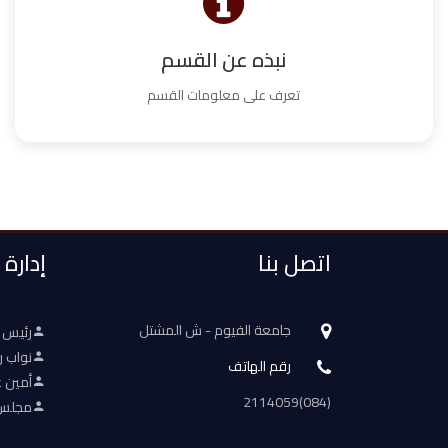
نبذه عن القسم
تعرف على معلومات القسم
اتصل بنا
إدارة
جامعة الفيوم - ش المشتل
رئيس 
نواب ر
رقم الهاتف
أمين ع
(084)2114059
مجلس 