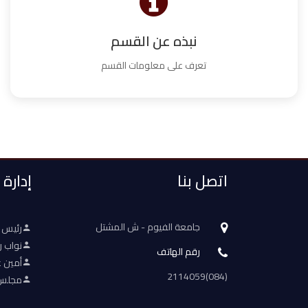
نبذه عن القسم
تعرف على معلومات القسم
اتصل بنا
إدارة
جامعة الفيوم - ش المشتل
رئيس 
نواب ر
رقم الهاتف
أمين ع
(084)2114059
مجلس 