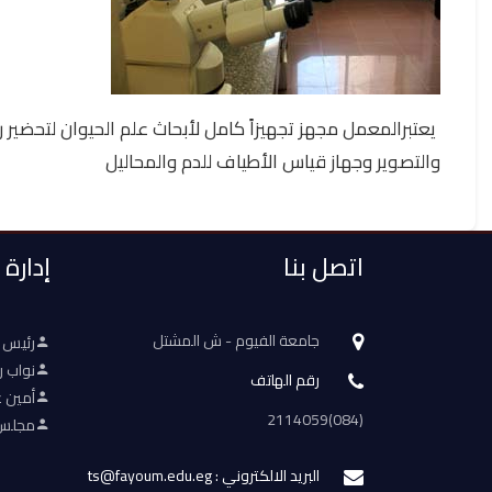
يعتبرالمعمل مجهز تجهيزاً كامل لأبحاث علم الحيوان لتحضي
والتصوير وجهاز قياس الأطياف للدم والمحاليل
اتصل بنا
إدارة
جامعة الفيوم - ش المشتل
رئيس 
نواب ر
رقم الهاتف
أمين ع
(084)2114059
مجلس 
البريد الالكتروني : ts@fayoum.edu.eg