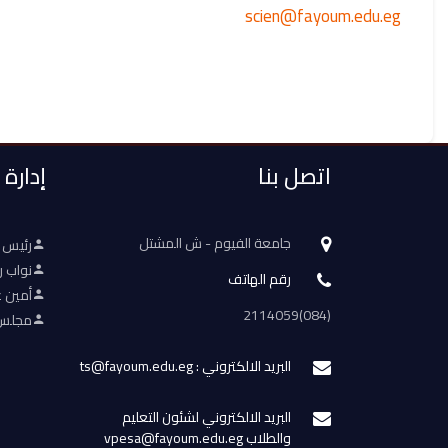
scien@fayoum.edu.eg
اتصل بنا
إدارة
جامعة الفيوم - ش المشتل
رئيس 
نواب ر
رقم الهاتف
أمين ع
(084)2114059
مجلس 
البريد الالكتروني : ts@fayoum.edu.eg
البريد الالكتروني لشئون التعليم
والطلاب vpesa@fayoum.edu.eg