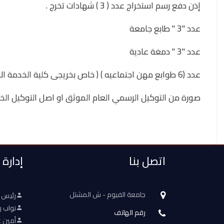
إذن دفع رسم استخراج عدد ( 3 ) شهادات تخرج .
عدد "3 " طابع جامعة
عدد "3 " دمغة عادية
عدد (6 طوابع مهن اجتماعيه ) ( خاص بخريجى كلية الخدمة الاجتماعية فقط )
صورة من التوكيل الرسمي العام الموثق او اصل التوكيل الخاص 
اتصل بنا
إدارة
جامعة الفيوم - ش المشتل
رئيس 
نواب ر
رقم الهاتف
أمين ع