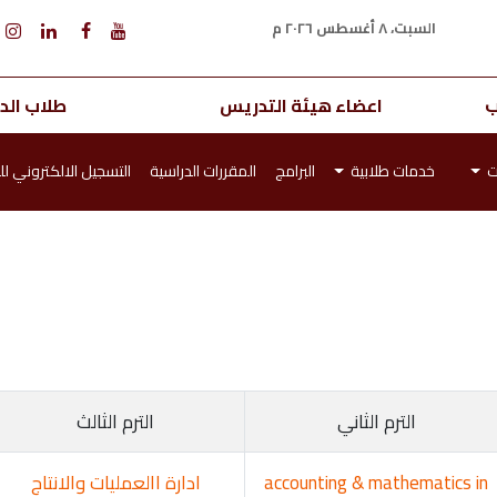
السبت، ٨ أغسطس ٢٠٢٦ م
ب
اعضاء هيئة التدريس
طلاب الدر
ت
خدمات طلابية
البرامج
المقررات الدراسية
التسجيل الالكتروني لل
الترم الثاني
الترم الثالث
accounting & mathematics in
ادارة االعمليات والانتاج