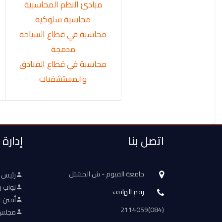
مبادئ النظم المحاسبية
محاسبة سلوكية
محاسبة في قطاع السياحة
مدمجة
محاسبة في قطاع الفنادق
والمستشفيات
اتصل بنا
إدارة
جامعة الفيوم - ش المشتل
رئيس 
نواب ر
رقم الهاتف
أمين ع
(084)2114059
مجلس 