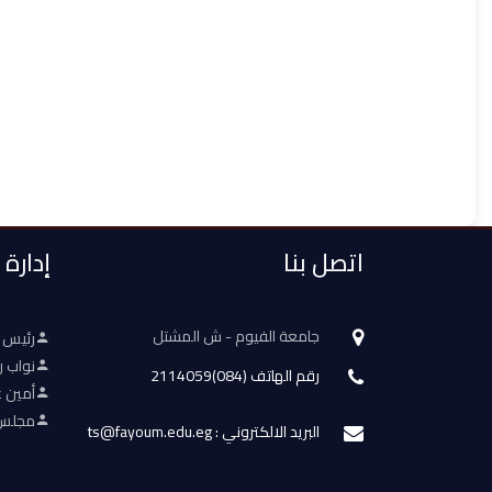
اتصل بنا
إدارة
جامعة الفيوم - ش المشتل
رئيس 
نواب ر
رقم الهاتف (084)2114059
أمين ع
مجلس 
البريد الالكتروني : ts@fayoum.edu.eg