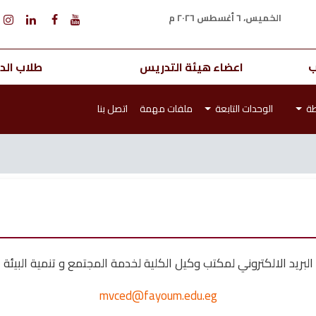
الخميس، ٦ أغسطس ٢٠٢٦ م
ب
اعضاء هيئة التدريس
طلاب الدر
طة
الوحدات التابعة
ملفات مهمة
اتصل بنا
البريد الالكتروني ل
مكتب وكيل الكلية لخدمة المجتمع و تنمية البيئة
mvced@fayoum.edu.eg