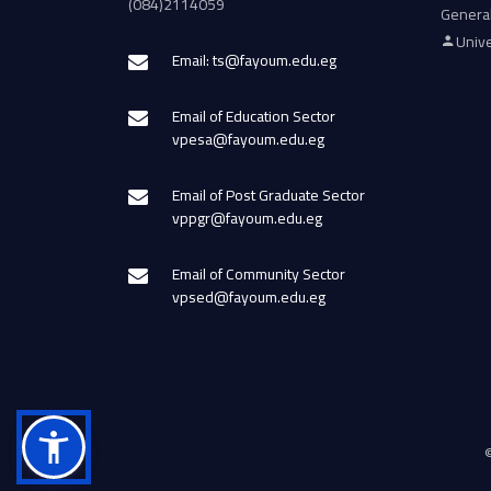
(084)2114059
Genera
Unive
Email: ts@fayoum.edu.eg
Email of Education Sector
vpesa@fayoum.edu.eg
Email of Post Graduate Sector
vppgr@fayoum.edu.eg
Email of Community Sector
vpsed@fayoum.edu.eg