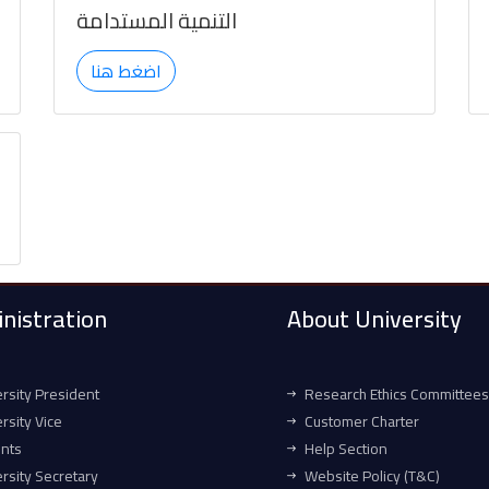
التنمية المستدامة
اضغط هنا
nistration
About University
rsity President
Research Ethics Committees
rsity Vice
Customer Charter
ents
Help Section
rsity Secretary
Website Policy (T&C)