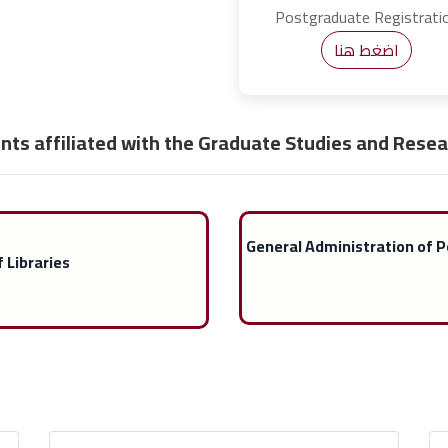
Postgraduate Registrati
اضغط هنا
ts affiliated with the Graduate Studies and Resea
General Administration of P
 Libraries