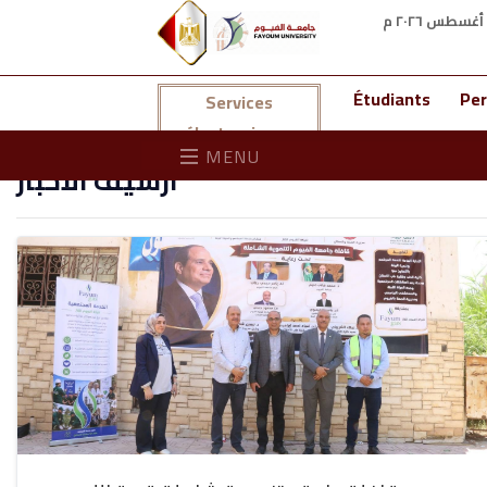
Total Visitors: 45732707
|
Current Visitors: 479
شئون خدمة المجتمع وتنمية البيئة
Étudiants
Per
Services
قوافل
électroniques
MENU
ارشيف الاخبار