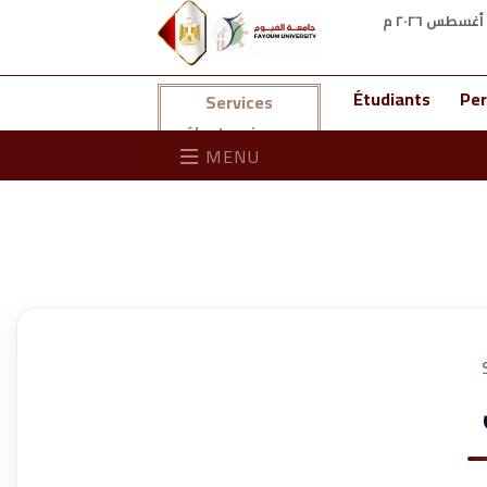
Total Visitors: 45387805
|
Current Visitors: 1565
Étudiants
Per
Services
électroniques
MENU