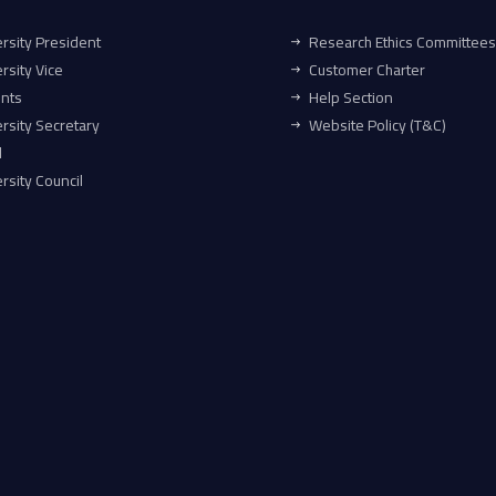
rsity President
Research Ethics Committees
rsity Vice
Customer Charter
ents
Help Section
rsity Secretary
Website Policy (T&C)
l
rsity Council