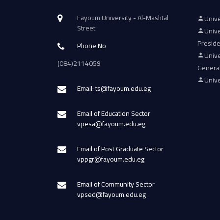
Fayoum University - Al-Mashtal
Unive
Street
Unive
Presid
Phone No
Unive
(084)2114059
Genera
Unive
Email: ts@fayoum.edu.eg
Email of Education Sector
vpesa@fayoum.edu.eg
Email of Post Graduate Sector
vppgr@fayoum.edu.eg
Email of Community Sector
vpsed@fayoum.edu.eg