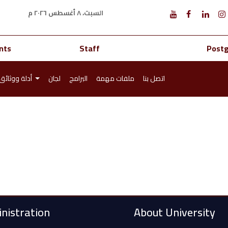
السبت، ٨ أغسطس ٢٠٢٦ م
nts
Staff
Post
اتصل بنا
ملفات مهمة
البرامج
لجان
أدلة ووثائق
nistration
About University