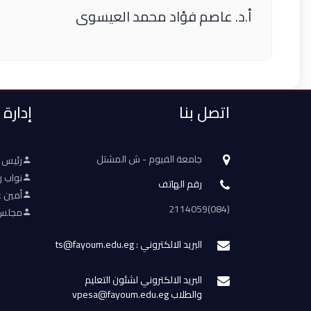
أ.د. عاصم فؤاد محمد العيسوى
اتصل بنا
إدارة
جامعة الفيوم - ش المشتل
رئيس 
نواب ر
رقم الهاتف
أمين ع
(084)2114059
مجلس 
البريد الالكتروني : ts@fayoum.edu.eg
البريد الالكتروني لشئون التعليم
والطلاب vpesa@fayoum.edu.eg