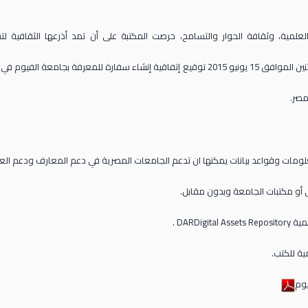
 والعلمية، وثقافة الحوار والتسامح، حرصت المكتبة على أن تمد أذرعها الثقاف
المعرفةEmbassies of Knowledge، ومضياً في درب النجاح تم يوم الإثنين الموافق 15 يونيو 2015 توقيع
مصر.
ومات وقواعد بيانات يمكنها ان تدعم الجامعات المصرية في دعم المعارف ودعم العلو
أو مكتبات الجامعة وبدون مقابل.
DARD .
ة للكتب.
يوم