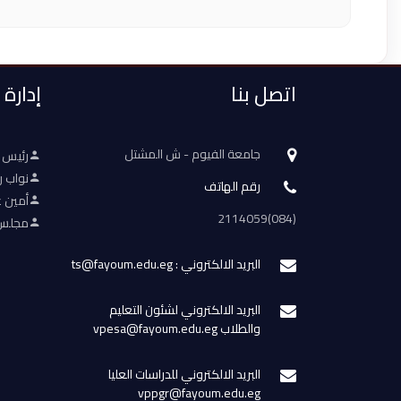
اتصل بنا
إدارة
جامعة الفيوم - ش المشتل
رئيس 
نواب ر
رقم الهاتف
أمين ع
(084)2114059
مجلس 
البريد الالكتروني : ts@fayoum.edu.eg
البريد الالكتروني لشئون التعليم
والطلاب vpesa@fayoum.edu.eg
البريد الالكتروني للدراسات العليا
vppgr@fayoum.edu.eg