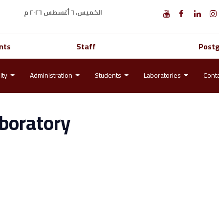
الخميس، ٦ أغسطس ٢٠٢٦ م
nts
Staff
Post
lty
Administration
Students
Laboratories
Cont
boratory