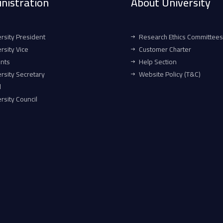
nistration
About University
rsity President
Research Ethics Committees
rsity Vice
Customer Charter
ents
Help Section
rsity Secretary
Website Policy (T&C)
l
rsity Council