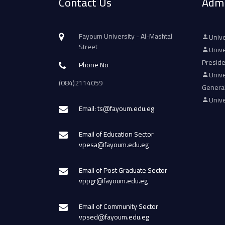
Contact Us
Admi
Fayoum University - Al-Mashtal
Unive
Street
Unive
Presid
Phone No
Unive
(084)2114059
Genera
Unive
Email: ts@fayoum.edu.eg
Email of Education Sector
vpesa@fayoum.edu.eg
Email of Post Graduate Sector
vppgr@fayoum.edu.eg
Email of Community Sector
vpsed@fayoum.edu.eg