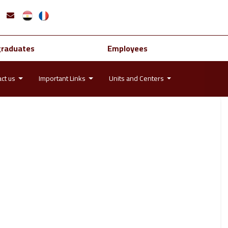
graduates
Employees
act us
Important Links
Units and Centers