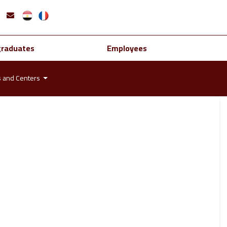
graduates
Employees
s and Centers