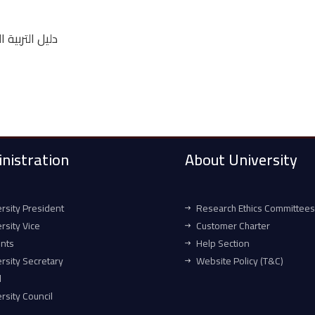
دليل التربية (
nistration
About University
rsity President
Research Ethics Committees
rsity Vice
Customer Charter
ents
Help Section
rsity Secretary
Website Policy (T&C)
l
rsity Council