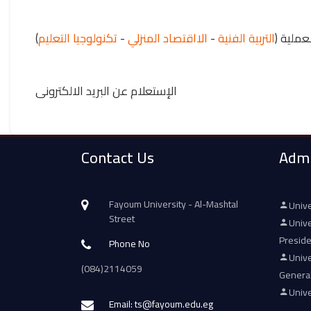
)
تكنولوجيا التعليم
-
الااقتصاد المنزلي
-
التربية الفنية
 العملية
الإستعلام عن البريد الالكترونى
Contact Us
Admi
Fayoum University - Al-Mashtal
Unive
Street
Unive
Presid
Phone No
Unive
(084)2114059
Genera
Unive
Email: ts@fayoum.edu.eg