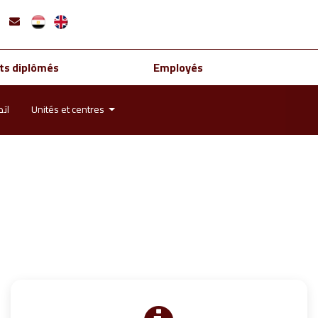
ts diplômés
Employés
اتص
Unités et centres