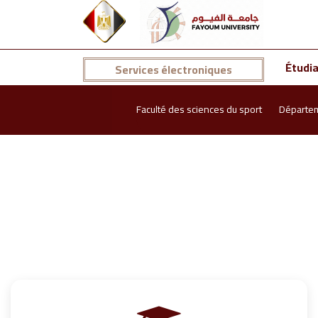
Étudi
Services électroniques
Faculté des sciences du sport
Départe