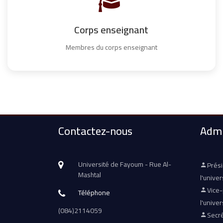
Corps enseignant
Membres du corps enseignant
Contactez-nous
Admi
Université de Fayoum - Rue Al-
Prés
Mashtal
l'univer
Vice
Téléphone
l'univer
(084)2114059
Secré