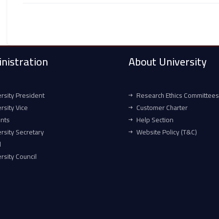
nistration
About University
rsity President
Research Ethics Committees
rsity Vice
Customer Charter
ents
Help Section
rsity Secretary
Website Policy (T&C)
l
rsity Council