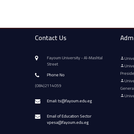
Contact Us
Admi
Fayoum University - Al-Mashtal
Unive
Street
Unive
Presid
Phone No
Unive
(084)2114059
Genera
Unive
Email: ts@fayoum.edu.eg
Email of Education Sector
vpesa@fayoum.edu.eg