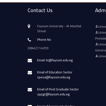
Contact Us
Admi
Fayoum University - Al-Mashtal
Unive
Street
Unive
Presid
Phone No
Unive
(084)2114059
Genera
Unive
Email: ts@fayoum.edu.eg
Email of Education Sector
vpesa@fayoum.edu.eg
Email of Post Graduate Sector
vppgr@fayoum.edu.eg