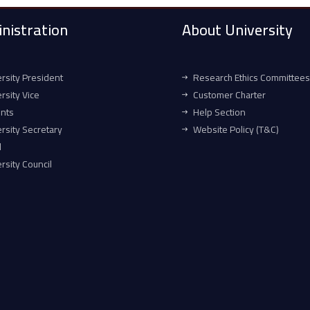
nistration
About University
rsity President
Research Ethics Committees
rsity Vice
Customer Charter
ents
Help Section
rsity Secretary
Website Policy (T&C)
l
rsity Council