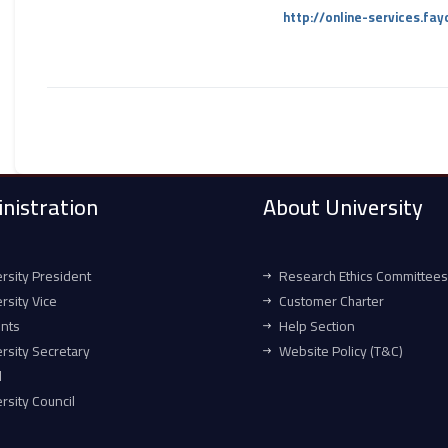
http://online-services.f
nistration
About University
rsity President
Research Ethics Committees
rsity Vice
Customer Charter
ents
Help Section
rsity Secretary
Website Policy (T&C)
l
rsity Council