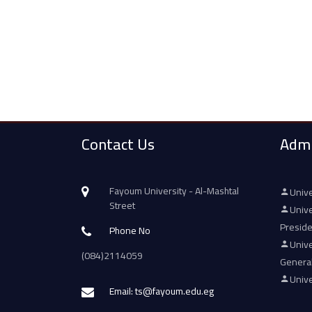
Contact Us
Admi
Fayoum University - Al-Mashtal
Unive
Street
Unive
Presid
Phone No
Unive
(084)2114059
Genera
Unive
Email: ts@fayoum.edu.eg