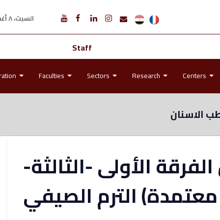
السبت، ٨ أغسطس ٢٠٢٦ م
Staff
ration
Faculties
Sectors
Research
Centers
ب الاسنان
الفرقة الأولى -الثالثة
معتمدة) الترم الصيفي