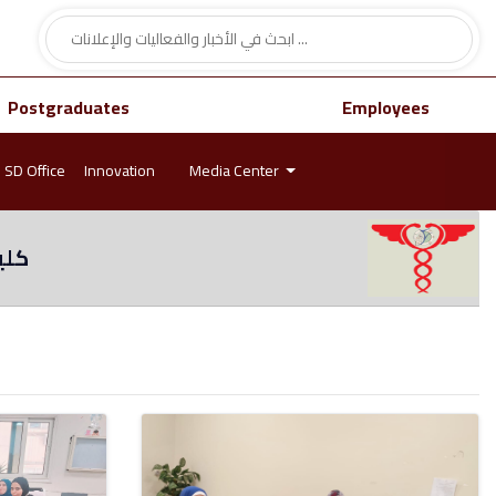
Postgraduates
Employees
SD Office
Innovation
Media Center
كلي