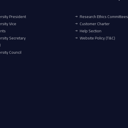
rsity President
Research Ethics Committees
rsity Vice
Customer Charter
ents
Help Section
rsity Secretary
Website Policy (T&C)
l
rsity Council