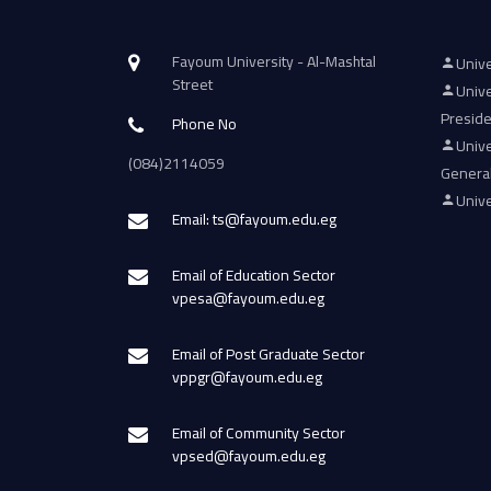
Fayoum University - Al-Mashtal
Unive
Street
Unive
Presid
Phone No
Unive
(084)2114059
Genera
Unive
Email: ts@fayoum.edu.eg
Email of Education Sector
vpesa@fayoum.edu.eg
Email of Post Graduate Sector
vppgr@fayoum.edu.eg
Email of Community Sector
vpsed@fayoum.edu.eg