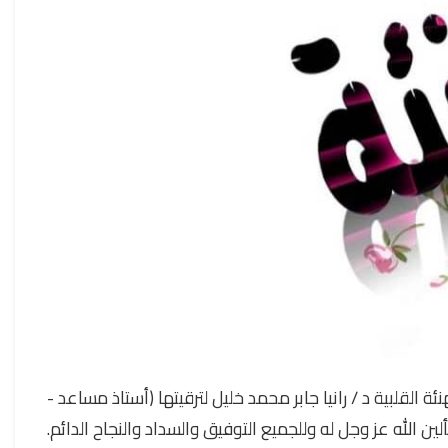
ئة القلبية د / رانيا جابر محمد خليل لترقيتها (أستاذ مساعد
ين الله عز وجل له وللجميع التوفيق والسداد والنجاح الدائم