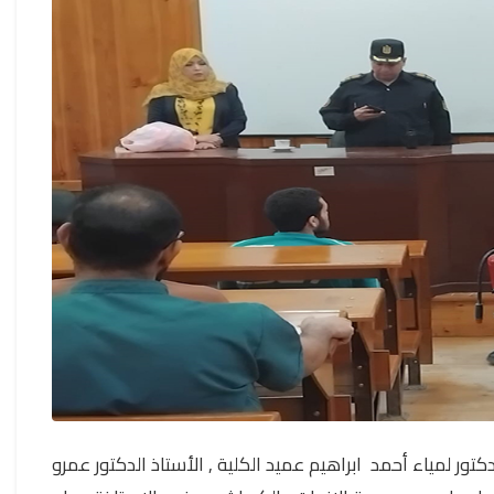
تور لمياء أحمد ابراهيم عميد الكلية , الأستاذ الدكتور عمرو