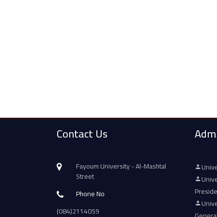
Contact Us
Admi
Fayoum University - Al-Mashtal
Unive
Street
Unive
Presid
Phone No
Unive
(084)2114059
Genera