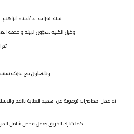
تحت اشراف ا.د /لمياء ابراهيم
وكيل الكليه لشؤون البيئه و خدمه ال
تم الاحت
وبالتعاون مع شركة سنسودا
تم عمل محاضرات توعوية عن اهميه العناية بالفم والاسنان
كما شارك الفريق بعمل فحص شامل للمرضي 