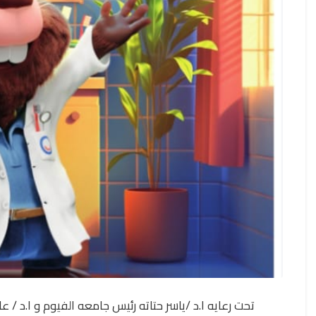
تحت رعايه ا.د /ياسر حتاته رئيس جامعه الفيوم و ا.د / 