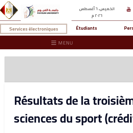
الخميس، ٦ أغسطس
٢٠٢٦ م
Étudiants
Per
Services électroniques
MENU
Résultats de la troisiè
sciences du sport (créd