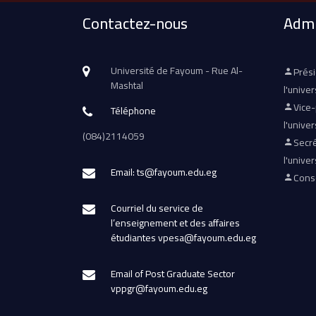
Contactez-nous
Admi
Université de Fayoum - Rue Al-
Prés
Mashtal
l'univer
Vice
Téléphone
l'univer
(084)2114059
Secré
l'univer
Email: ts@fayoum.edu.eg
Conse
Courriel du service de
l’enseignement et des affaires
étudiantes vpesa@fayoum.edu.eg
Email of Post Graduate Sector
vppgr@fayoum.edu.eg