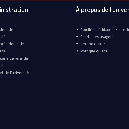
nistration
À propos de l'univer
ident de
Comités d'éthique de la rec
sité
Charte des usagers
-présidents de
Section d'aide
sité
Politique du site
taire général de
sité
il de l'université