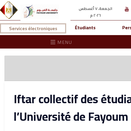
الجمعة، ٧ أغسطس
٢٠٢٦ م
Étudiants
Per
Services électroniques
MENU
Iftar collectif des étud
l’Université de Fayoum