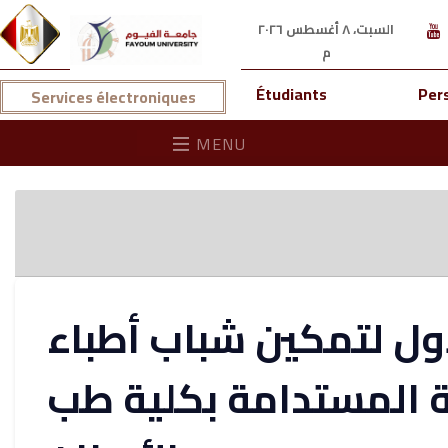
السبت، ٨ أغسطس ٢٠٢٦
م
Étudiants
Per
Services électroniques
MENU
ول لتمكين شباب أطباء
ة المستدامة بكلية طب