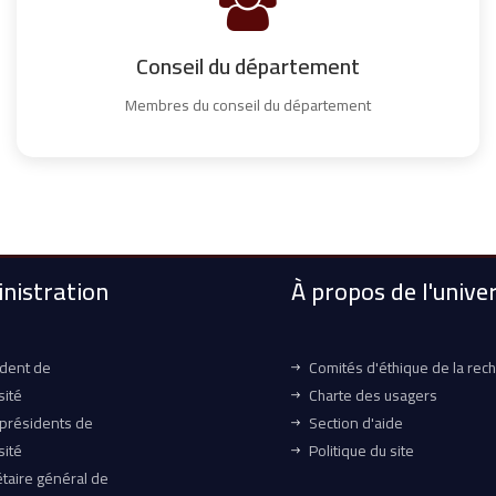
Conseil du département
Membres du conseil du département
nistration
À propos de l'univer
ident de
Comités d'éthique de la rec
sité
Charte des usagers
-présidents de
Section d'aide
sité
Politique du site
taire général de