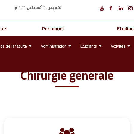
الخميس، ٦ أغسطس ٢٠٢٦ م
ants
Personnel
Étudian
os de la faculté
Administration
Etudiants
Activités
Chirurgie générale