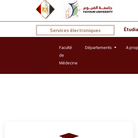
Étudi
Services électroniques
Faculté
Départements
A prop
de
Médecine