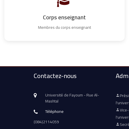
Corps enseignant
Membres du corps enseignant
Contactez-nous
Admi
Université de Fayoum - Rue Al-
Prés
Mashtal
l'univer
Vice
Téléphone
l'univer
(084)2114059
Secré