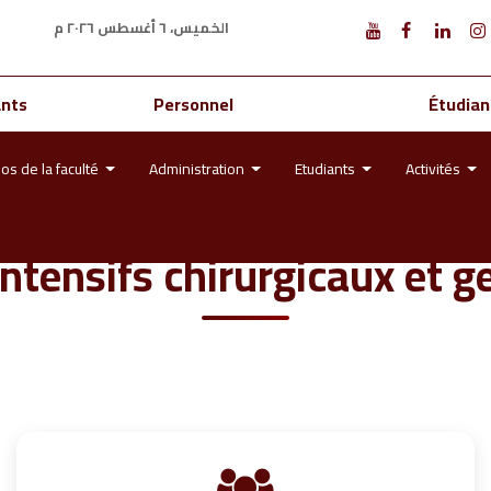
الخميس، ٦ أغسطس ٢٠٢٦ م
ants
Personnel
Étudian
os de la faculté
Administration
Etudiants
Activités
ntensifs chirurgicaux et g