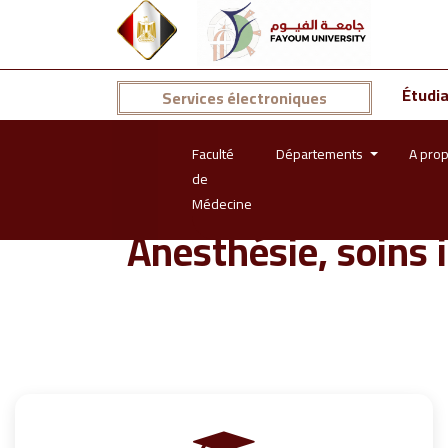
Étudi
Services électroniques
Faculté
Départements
A prop
de
Médecine
Anesthésie, soins i