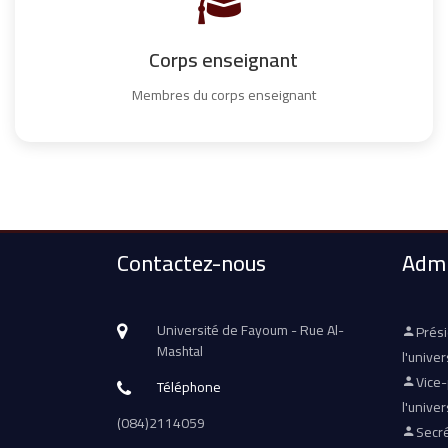
Corps enseignant
Membres du corps enseignant
Contactez-nous
Admi
Université de Fayoum - Rue Al-
Prés
Mashtal
l'univer
Vice
Téléphone
l'univer
(084)2114059
Secré