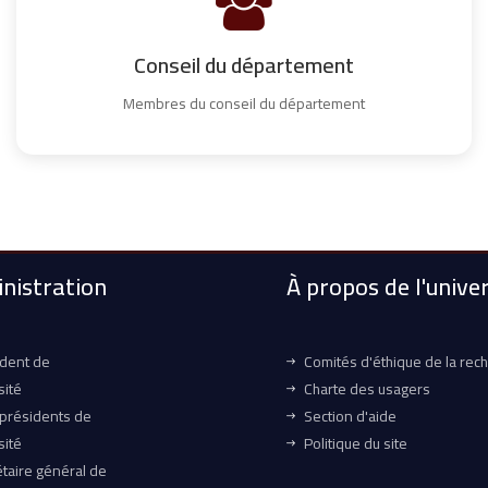
Conseil du département
Membres du conseil du département
nistration
À propos de l'univer
ident de
Comités d'éthique de la rec
sité
Charte des usagers
-présidents de
Section d'aide
sité
Politique du site
taire général de