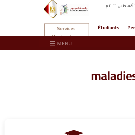
Étudiants
Per
Services
électroniques
MENU
maladie