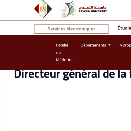
Étudi
Services électroniques
Faculté
Départements
A prop
de
Médecine
Directeur général de la 