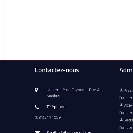
Contactez-nous
Admi
Université de Fayoum - Rue Al-
Prés
Mashtal
l'univer
Vice
Téléphone
l'univer
(084)2114059
Secré
l'univer
Email: ts@fayoum.edu.eg