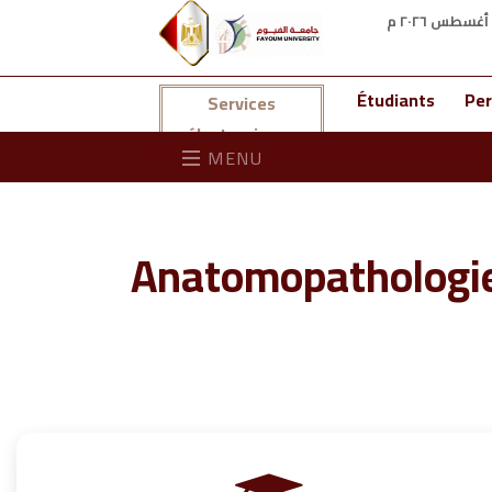
Étudiants
Per
Services
électroniques
MENU
Anatomopathologie 