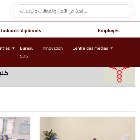
Étudiants diplômés
Employés
ntres
Bureau
Innovation
Centre des médias
SDG
كلي