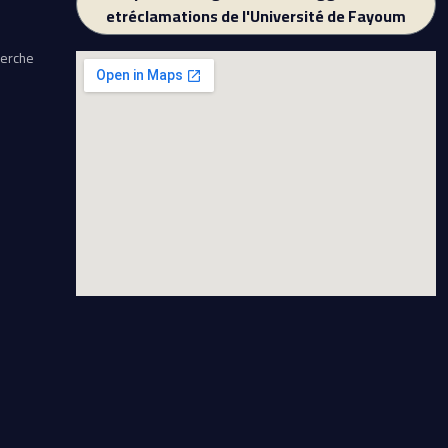
etréclamations de l'Université de Fayoum
herche