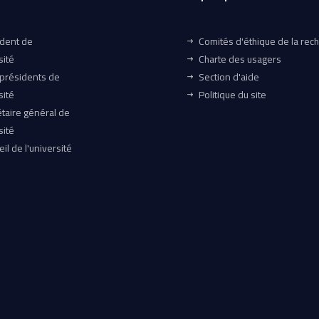
ident de
Comités d'éthique de la rec
sité
Charte des usagers
-présidents de
Section d'aide
sité
Politique du site
taire général de
sité
il de l'université