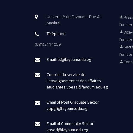
Université de Fayoum - Rue Al-
Prés
Mashtal
l'univer
Vice
Téléphone
l'univer
(084)2114059
Secré
l'univer
Email: ts@fayoum.edu.eg
Conse
Courriel du service de
l’enseignement et des affaires
étudiantes vpesa@fayoum.edu.eg
Email of Post Graduate Sector
vppgr@fayoum.edu.eg
Email of Community Sector
vpsed@fayoum.edu.eg