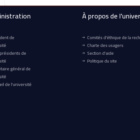
nistration
À propos de l'univer
ident de
Comités d'éthique de la rec
sité
Charte des usagers
-présidents de
Section d'aide
sité
Politique du site
taire général de
sité
il de l'université