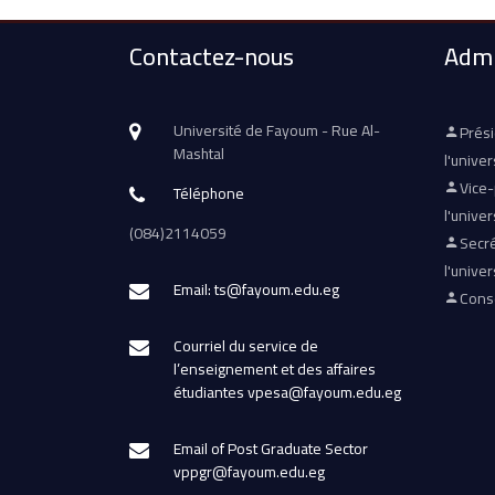
Contactez-nous
Admi
Université de Fayoum - Rue Al-
Prés
Mashtal
l'univer
Vice
Téléphone
l'univer
(084)2114059
Secré
l'univer
Email: ts@fayoum.edu.eg
Conse
Courriel du service de
l’enseignement et des affaires
étudiantes vpesa@fayoum.edu.eg
Email of Post Graduate Sector
vppgr@fayoum.edu.eg