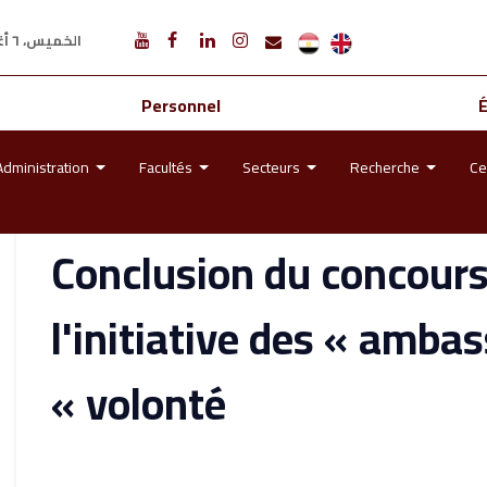
الخميس، ٦ أغسطس ٢٠٢٦ م
Personnel
Administration
Facultés
Secteurs
Recherche
Ce
Conclusion du concours 
l'initiative des « amb
volonté »