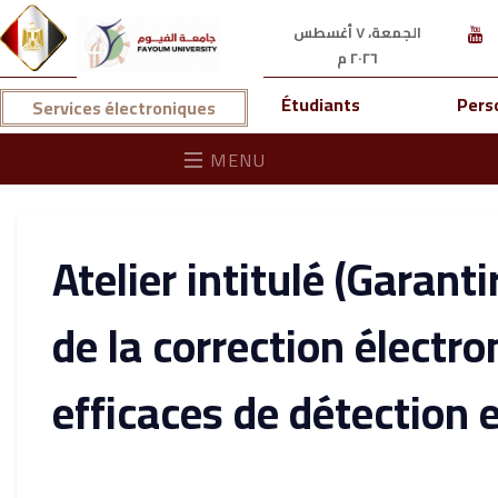
الجمعة، ٧ أغسطس
٢٠٢٦ م
Étudiants
Pers
Services électroniques
MENU
Atelier intitulé (Garantir
de la correction électr
efficaces de détection 