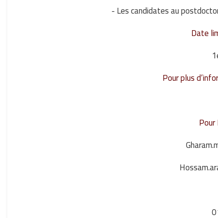
- Les candidates au postdoct
Date li
1
Pour plus d’info
Pour 
Gharam.
Hossam.ar
0