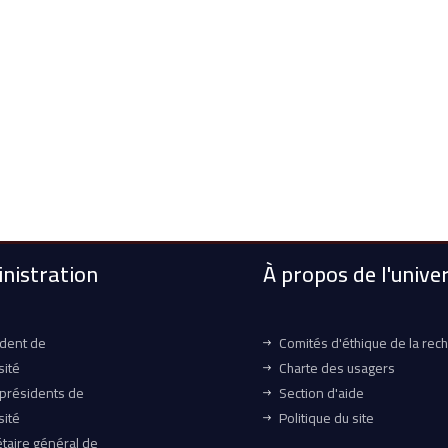
nistration
À propos de l'univer
ident de
Comités d'éthique de la rec
sité
Charte des usagers
-présidents de
Section d'aide
sité
Politique du site
taire général de